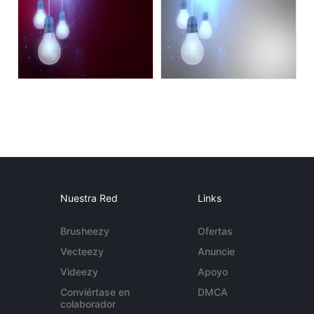
Nuestra Red
Links
Brusheezy
Ofertas
Vecteezy
Anuncie
Videezy
Apoyo
Conviértase en
DMCA
colaborador