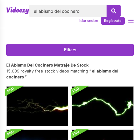
lose
Iniciar sesión
Regístrate
Filters
El Abismo Del Cocinero Metraje De Stock
15.009 royalty free stock videos matching
el abismo del
cocinero