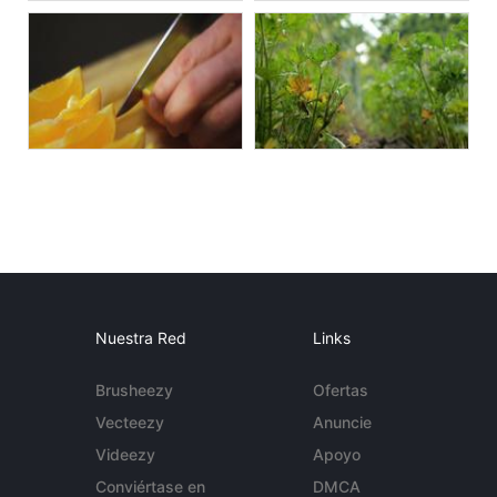
Nuestra Red
Links
Brusheezy
Ofertas
Vecteezy
Anuncie
Videezy
Apoyo
Conviértase en
DMCA