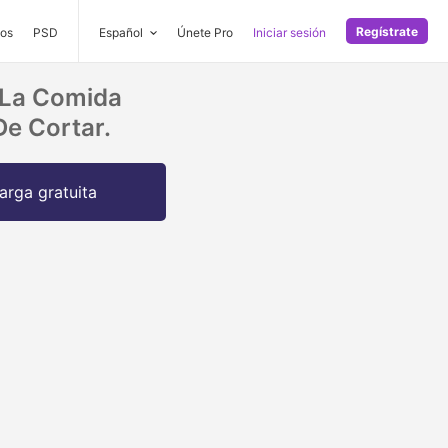
Regístrate
os
PSD
Español
Únete Pro
Iniciar sesión
e La Comida
De Cortar.
arga gratuita