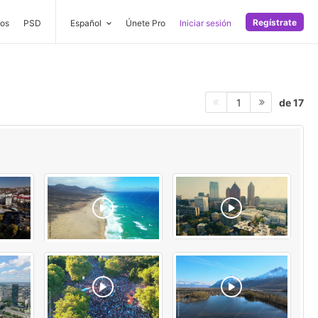
Regístrate
os
PSD
Español
Únete Pro
Iniciar sesión
de 17
1