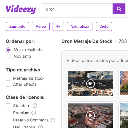
Zumbido
Aéreo
4k
Naturaleza
Cielo
Ordenar por:
Dron Metraje De Stock
-
783 
Mejor resultado
Novísimo
Videos patrocinados por
adob
Tipo de archivo
Metraje de stock
After Effects
Clase de licencia:
Standard
Premium
Creative Commons
Uso Editorial