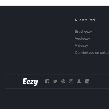
Nuestra Red
Brusheezy
Vecteezy
Videezy
Conviértase en colab