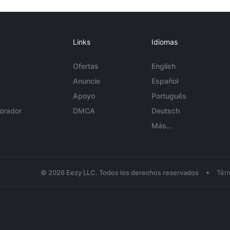
Links
Idiomas
Ofertas
English
Anuncie
Español
Apoyo
Português
orador
DMCA
Deutsch
Más...
•
© 2026 Eezy LLC. Todos los derechos reservados
Tér