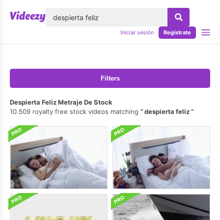
lose
Iniciar sesión
Regístrate
Filters
Despierta Feliz Metraje De Stock
10.509 royalty free stock videos matching
despierta feliz