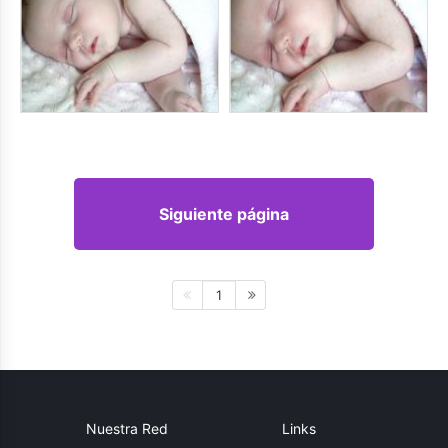
Siguiente página
1
Nuestra Red
Links