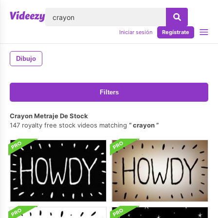
lose
Iniciar sesión
Regístrate
Dibujo
Filters
Crayon Metraje De Stock
147 royalty free stock videos matching
crayon