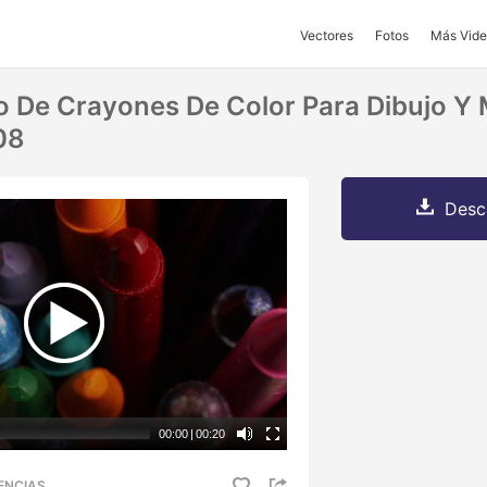
Vectores
Fotos
Más Vide
io De Crayones De Color Para Dibujo Y
08
Desc
00:00
|
00:20
ENCIAS