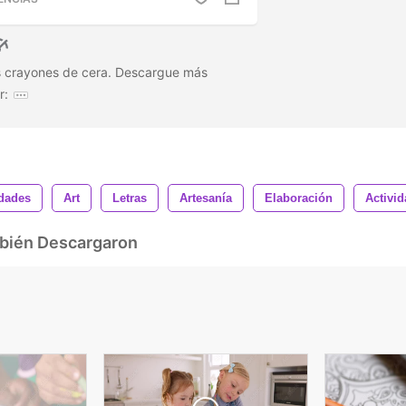
dos crayones de cera. Descargue más
r:
idades
Art
Letras
Artesanía
Elaboración
Activi
mbién Descargaron