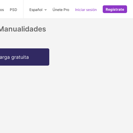
Regístrate
os
PSD
Español
Únete Pro
Iniciar sesión
 Manualidades
arga gratuita