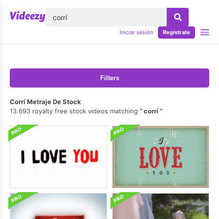
lose
Iniciar sesión
Regístrate
Filters
Corrí Metraje De Stock
13.693 royalty free stock videos matching
corrí