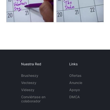
Nuestra Red
Links
Brusheezy
Ofertas
Vecteezy
Anuncie
Videezy
Apoyo
Conviértase en
DMCA
colaborador