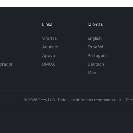
Links
Idiomas
Ofertas
English
Anuncie
Español
Apoyo
Português
orador
DMCA
Deutsch
Más...
•
© 2026 Eezy LLC. Todos los derechos reservados
Tér