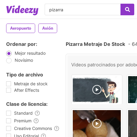
Aeropuerto
Avión
Ordenar por:
Pizarra Metraje De Stock
-
64
Mejor resultado
Novísimo
Videos patrocinados por
adob
Tipo de archivo
Metraje de stock
After Effects
Clase de licencia:
Standard
Premium
Creative Commons
Uso Editorial