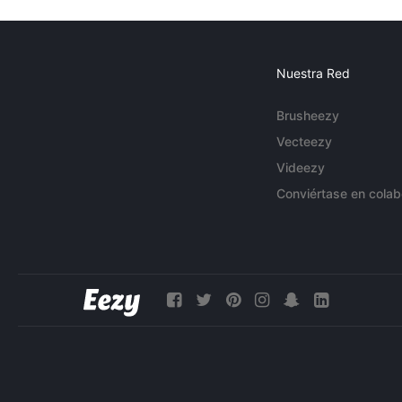
Nuestra Red
Brusheezy
Vecteezy
Videezy
Conviértase en colab