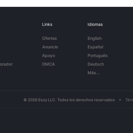
Links
Idiomas
Ofertas
English
Anuncie
Español
Apoyo
Português
orador
DMCA
Deutsch
Más...
•
© 2026 Eezy LLC. Todos los derechos reservados
Tér