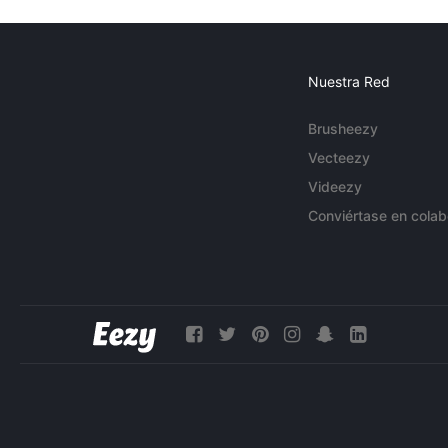
Nuestra Red
Brusheezy
Vecteezy
Videezy
Conviértase en colab