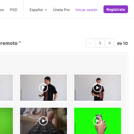
Regístrate
os
PSD
Español
Únete Pro
Iniciar sesión
 remoto
de 10
1