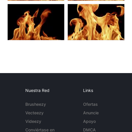
Nuestra Red
Links
Brusheezy
Ofertas
Vecteezy
Anuncie
Videezy
Apoyo
Conviértase en
DMCA