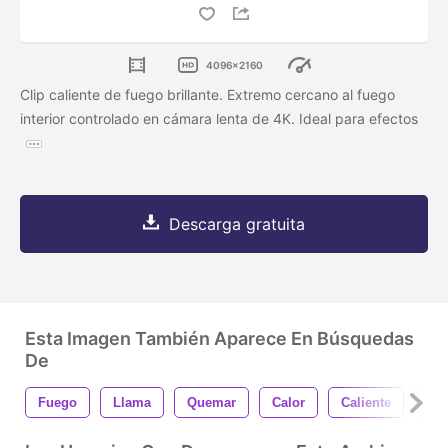
4096x2160
Clip caliente de fuego brillante. Extremo cercano al fuego
interior controlado en cámara lenta de 4K. Ideal para efectos
Descarga gratuita
Esta Imagen También Aparece En Búsquedas
De
Fuego
Llama
Quemar
Calor
Caliente
Ne