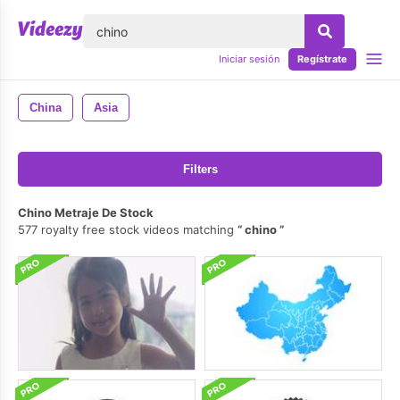
lose
Iniciar sesión
Regístrate
China
Asia
Filters
Chino Metraje De Stock
577 royalty free stock videos matching
chino