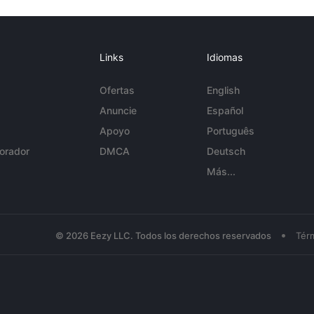
Links
Idiomas
Ofertas
English
Anuncie
Español
Apoyo
Português
orador
DMCA
Deutsch
Más...
•
© 2026 Eezy LLC. Todos los derechos reservados
Tér