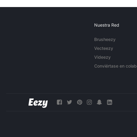
Nuestra Red
Brusheezy
Vecteezy
Videezy
Conviértase en colab