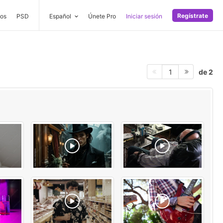
Regístrate
os
PSD
Español
Únete Pro
Iniciar sesión
de 2
1