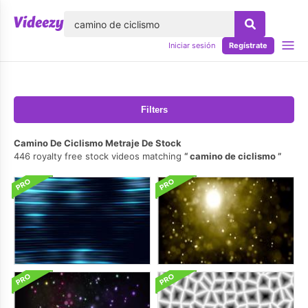
lose
Iniciar sesión
Regístrate
Filters
Camino De Ciclismo Metraje De Stock
446 royalty free stock videos matching
camino de ciclismo