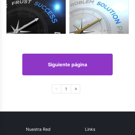
Siguiente página
1
Nuestra Red
Links