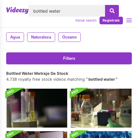
lose
Iniciar sesión
Regístrate
Agua
Naturaleza
Oceano
Filters
Bottled Water Metraje De Stock
4.738 royalty free stock videos matching
bottled water