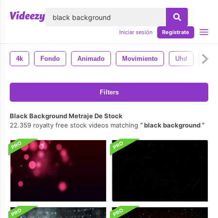
lose
Iniciar sesión
Regístrate
4k
Fondo
Animado
Movimiento
Uhd
Esp
Filters
Black Background Metraje De Stock
22.359 royalty free stock videos matching
black background