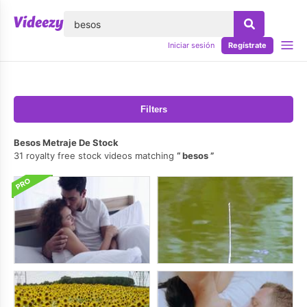
lose
Iniciar sesión
Regístrate
Filters
Besos Metraje De Stock
31 royalty free stock videos matching
besos