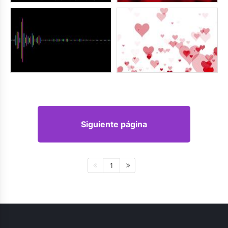
Siguiente página
1