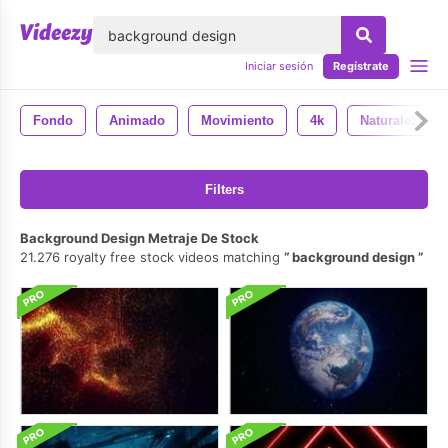
lose
Iniciar sesión
Regístrate
Fondo
Animado
Movimiento
4k
Naturaleza
Filters
Background Design Metraje De Stock
21.276 royalty free stock videos matching
background design