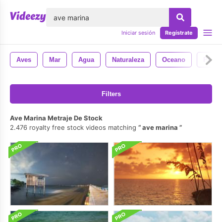
lose
Iniciar sesión
Regístrate
Aves
Mar
Agua
Naturaleza
Oceano
Pájar
Filters
Ave Marina Metraje De Stock
2.476 royalty free stock videos matching
ave marina