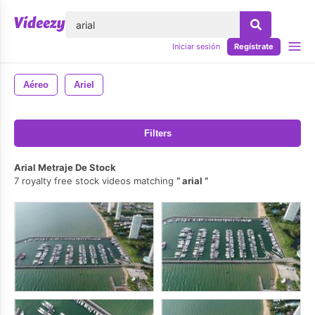
lose
Iniciar sesión
Regístrate
Aéreo
Ariel
Filters
Arial Metraje De Stock
7 royalty free stock videos matching
arial