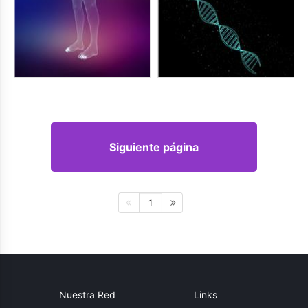
Siguiente página
1
Nuestra Red
Links