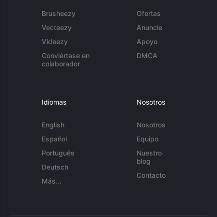
Brusheezy
Ofertas
Vecteezy
Anuncie
Videezy
Apoyo
Conviértase en
DMCA
colaborador
Idiomas
Nosotros
English
Nosotros
Español
Equipo
Português
Nuestro
blog
Deutsch
Contacto
Más...