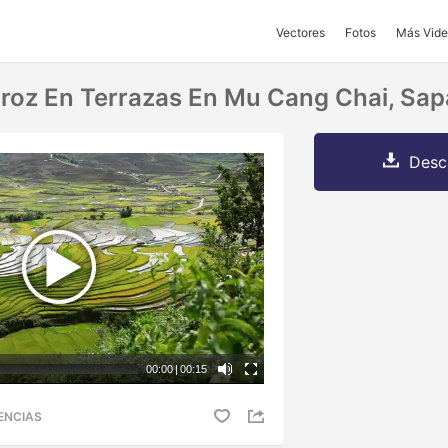
Vectores
Fotos
Más Vide
oz En Terrazas En Mu Cang Chai, Sap
Desc
00:00
|
00:15
ENCIAS