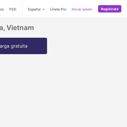
Regístrate
os
PSD
Español
Únete Pro
Iniciar sesión
a, Vietnam
arga gratuita