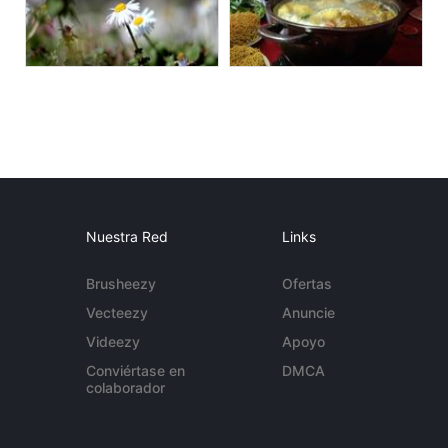
Nuestra Red
Links
Brusheezy
Ofertas
Vecteezy
Anuncie
Videezy
Apoyo
Conviértase en
DMCA
colaborador