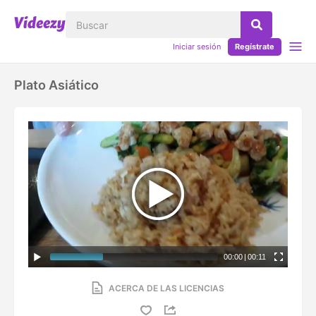
Iniciar sesión
Regístrate
Plato Asiático
00:00
|
00:11
ACERCA DE LAS LICENCIAS