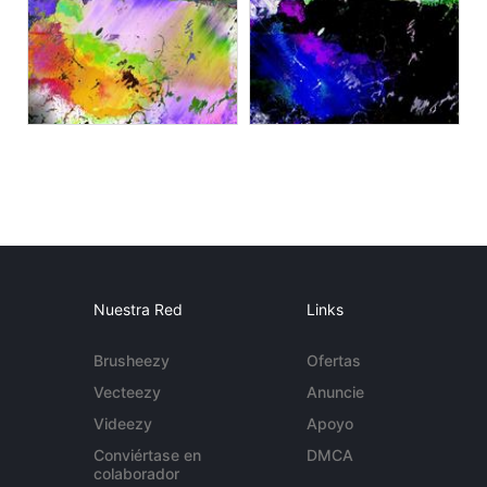
Nuestra Red
Links
Brusheezy
Ofertas
Vecteezy
Anuncie
Videezy
Apoyo
Conviértase en
DMCA
colaborador