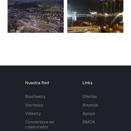
Nuestra Red
Links
Brusheezy
Ofertas
Vecteezy
Anuncie
Videezy
Apoyo
Conviértase en
DMCA
colaborador