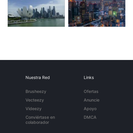
Nuestra Red
Links
Brusheezy
Ofertas
Vecteezy
Anuncie
Videezy
Apoyo
Conviértase en
DMCA
colaborador