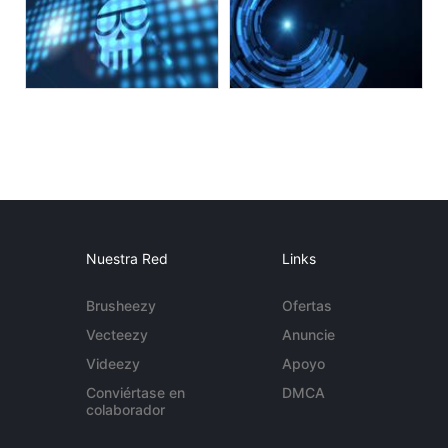
Nuestra Red
Links
Brusheezy
Ofertas
Vecteezy
Anuncie
Videezy
Apoyo
Conviértase en
DMCA
colaborador