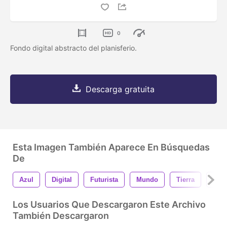
0
Fondo digital abstracto del planisferio.
Descarga gratuita
Esta Imagen También Aparece En Búsquedas
De
Azul
Digital
Futurista
Mundo
Tierra
Com
Los Usuarios Que Descargaron Este Archivo
También Descargaron