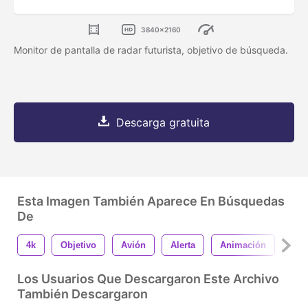
3840x2160
Monitor de pantalla de radar futurista, objetivo de búsqueda.
Descarga gratuita
Esta Imagen También Aparece En Búsquedas
De
4k
Objetivo
Avión
Alerta
Animación
Fon
Los Usuarios Que Descargaron Este Archivo
También Descargaron