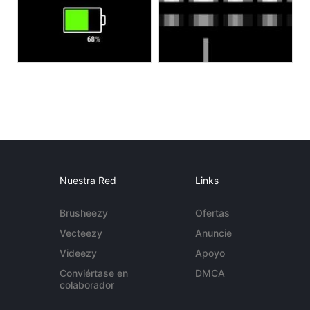
Nuestra Red
Links
Brusheezy
Ofertas
Vecteezy
Anuncie
Videezy
Apoyo
Conviértase en
DMCA
colaborador