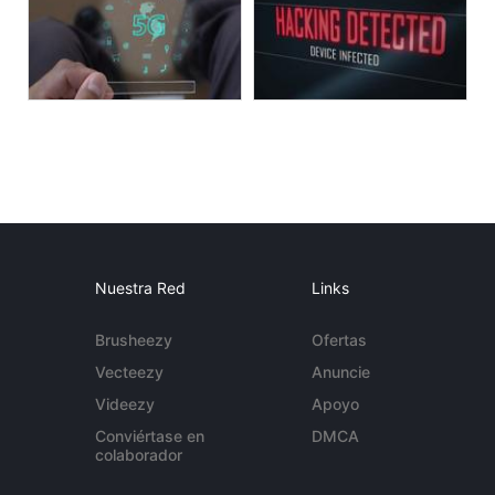
Nuestra Red
Links
Brusheezy
Ofertas
Vecteezy
Anuncie
Videezy
Apoyo
Conviértase en
DMCA
colaborador