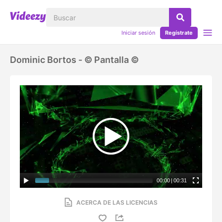
Iniciar sesión
Regístrate
Dominic Bortos - © Pantalla ©
00:00
|
00:31
ACERCA DE LAS LICENCIAS