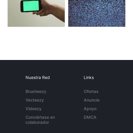
Nuestra Red
Links
Brusheezy
Ofertas
Vecteezy
Anuncie
Videezy
Apoyo
Conviértase en
DMCA
colaborador