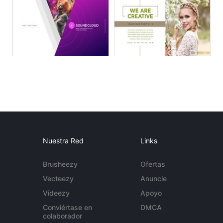
Nuestra Red
Links
Brusheezy
Ofertas
Vecteezy
Anuncie
Videezy
Apoyo
Conviértase en
DMCA
colaborador