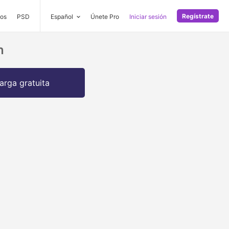
Regístrate
os
PSD
Español
Únete Pro
Iniciar sesión
n
arga gratuita