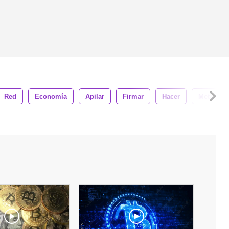
Red
Economía
Apilar
Firmar
Hacer
Metal