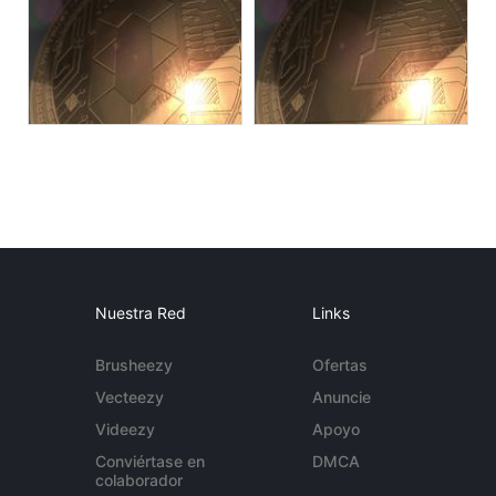
Nuestra Red
Links
Brusheezy
Ofertas
Vecteezy
Anuncie
Videezy
Apoyo
Conviértase en
DMCA
colaborador