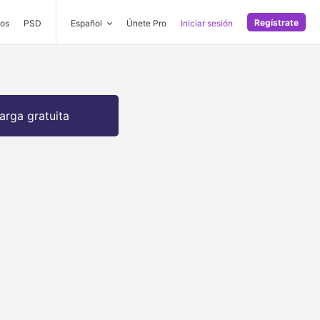
Regístrate
os
PSD
Español
Únete Pro
Iniciar sesión
arga gratuita