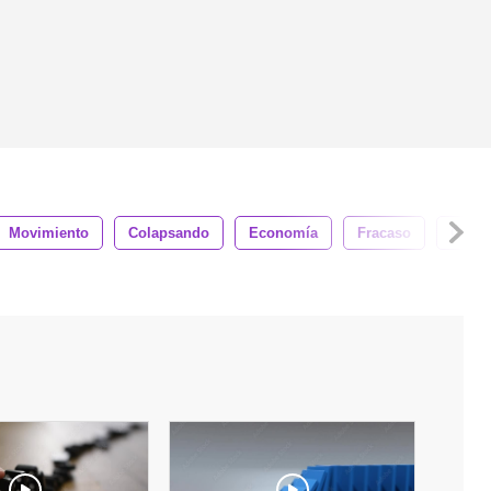
Movimiento
Colapsando
Economía
Fracaso
Conex