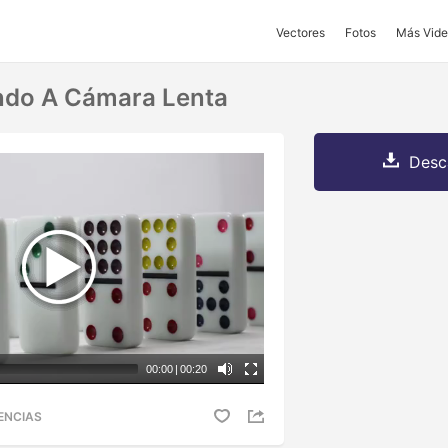
Vectores
Fotos
Más Vide
do A Cámara Lenta
Desc
00:00
|
00:20
ENCIAS