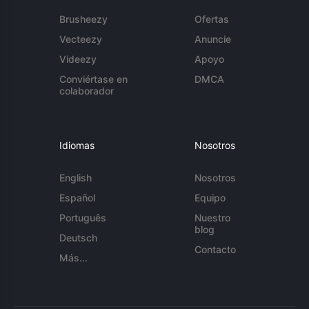
Brusheezy
Ofertas
Vecteezy
Anuncie
Videezy
Apoyo
Conviértase en
DMCA
colaborador
Idiomas
Nosotros
English
Nosotros
Español
Equipo
Português
Nuestro
blog
Deutsch
Contacto
Más...