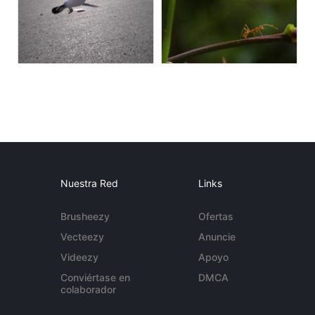
Nuestra Red
Links
Brusheezy
Ofertas
Vecteezy
Anuncie
Videezy
Apoyo
Conviértase en
DMCA
colaborador