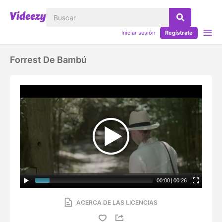
Iniciar sesión
Regístrate
Forrest De Bambú
00:00
|
00:26
ACERCA DE LAS LICENCIAS