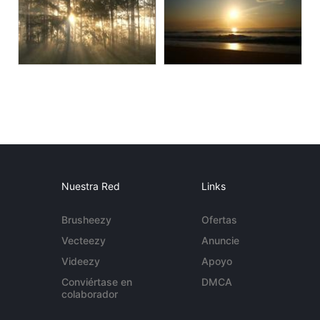
Nuestra Red
Links
Brusheezy
Ofertas
Vecteezy
Anuncie
Videezy
Apoyo
Conviértase en
DMCA
colaborador