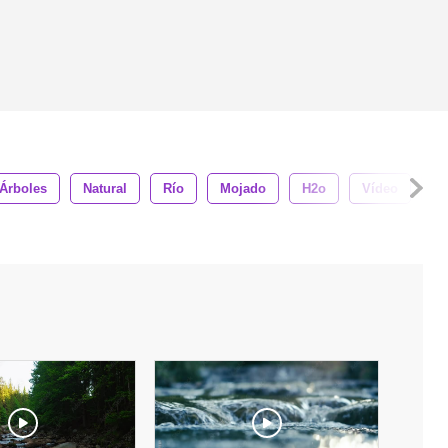
Árboles
Natural
Río
Mojado
H2o
Vídeo
Lí