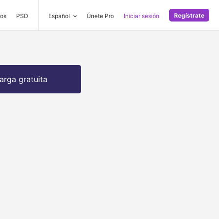
Regístrate
os
PSD
Español
Únete Pro
Iniciar sesión
arga gratuita