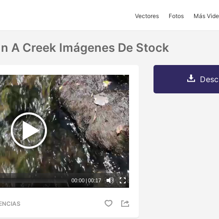
Vectores
Fotos
Más Vide
In A Creek Imágenes De Stock
Desc
00:00
|
00:17
ENCIAS