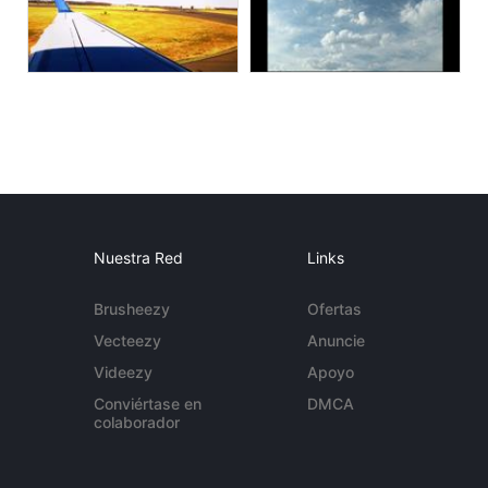
Nuestra Red
Links
Brusheezy
Ofertas
Vecteezy
Anuncie
Videezy
Apoyo
Conviértase en
DMCA
colaborador