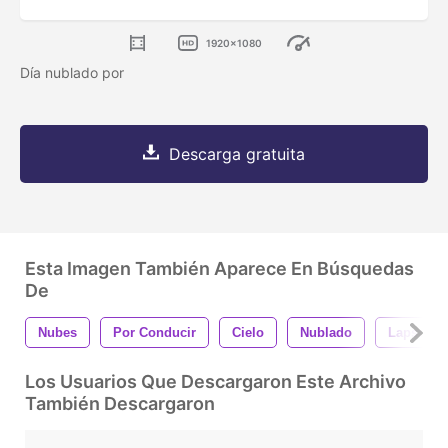
1920x1080
Día nublado por
Descarga gratuita
Esta Imagen También Aparece En Búsquedas
De
Nubes
Por Conducir
Cielo
Nublado
Lapso De
Los Usuarios Que Descargaron Este Archivo
También Descargaron