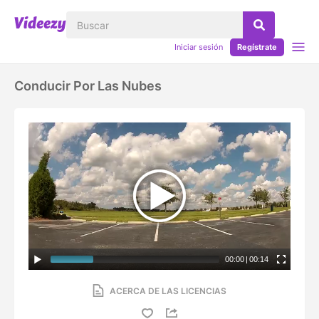
Iniciar sesión
Regístrate
Conducir Por Las Nubes
00:00
|
00:14
ACERCA DE LAS LICENCIAS