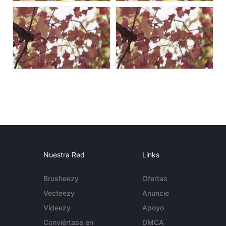
Nuestra Red
Links
Brusheezy
Ofertas
Vecteezy
Anuncie
Videezy
Apoyo
Conviértase en
DMCA