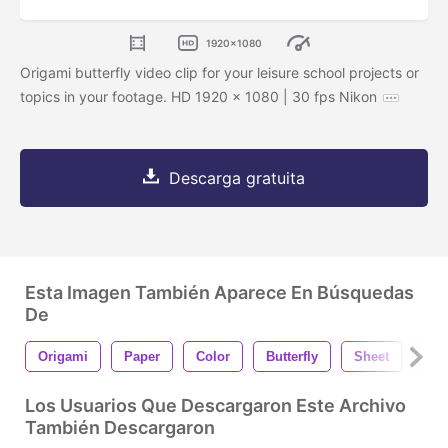
1920x1080
Origami butterfly video clip for your leisure school projects or
topics in your footage. HD 1920 x 1080 | 30 fps Nikon
Descarga gratuita
Esta Imagen También Aparece En Búsquedas
De
Origami
Paper
Color
Butterfly
Sheet
Ma
Los Usuarios Que Descargaron Este Archivo
También Descargaron