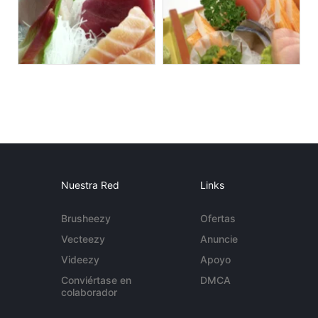
Nuestra Red
Links
Brusheezy
Ofertas
Vecteezy
Anuncie
Videezy
Apoyo
Conviértase en
DMCA
colaborador