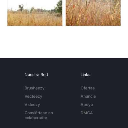
Nuestra Red
Links
Brusheezy
Ofertas
Vecteezy
Anuncie
Videezy
Apoyo
Conviértase en
DMCA
colaborador