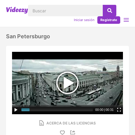
Iniciar sesión
Regístrate
San Petersburgo
00:00
|
00:31
ACERCA DE LAS LICENCIAS