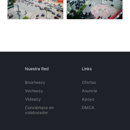
Nuestra Red
Links
Brusheezy
Ofertas
Vecteezy
Anuncie
Videezy
Apoyo
Conviértase en
DMCA
colaborador