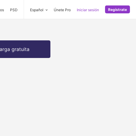
Regístrate
os
PSD
Español
Únete Pro
Iniciar sesión
arga gratuita