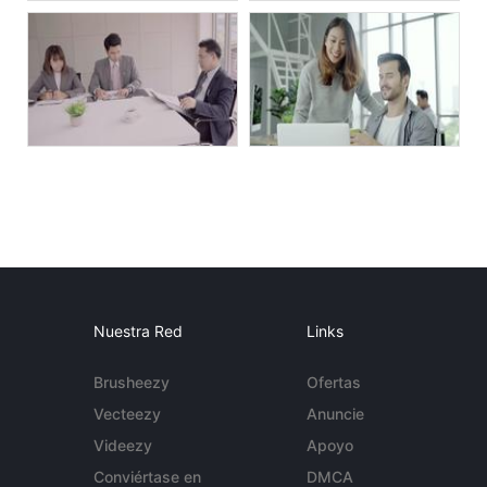
Nuestra Red
Links
Brusheezy
Ofertas
Vecteezy
Anuncie
Videezy
Apoyo
Conviértase en
DMCA