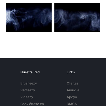
Nuestra Red
Links
Brusheezy
Ofertas
Vecteezy
Anuncie
Videezy
Apoyo
Conviértase en
DMCA