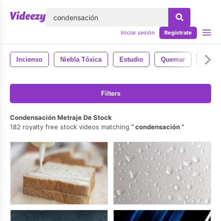
lose
Iniciar sesión
Regístrate
Incienso
Niebla Tóxica
Estudio
Quemar
Energ
Filters
Condensación Metraje De Stock
182 royalty free stock videos matching
condensación