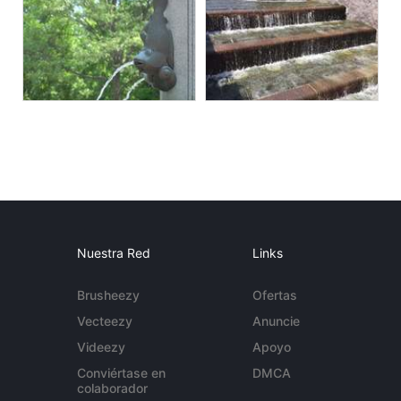
Nuestra Red
Links
Brusheezy
Ofertas
Vecteezy
Anuncie
Videezy
Apoyo
Conviértase en
DMCA
colaborador